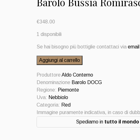
Barolo Bussia Romiras
€
348.00
1 disponibili
Se hai bisogno più bottiglie contattaci via
email
Barolo
Aggiungi al carrello
Bussia
Romirasco
Produttore
Aldo Conterno
2004
Denominazione
Barolo DOCG
Aldo
Regione:
Piemonte
Conterno
Uva:
Nebbiolo
quantità
Categoria:
Red
Immagine puramente indicativa, in caso di dubb
Spediamo in
tutto il mondo