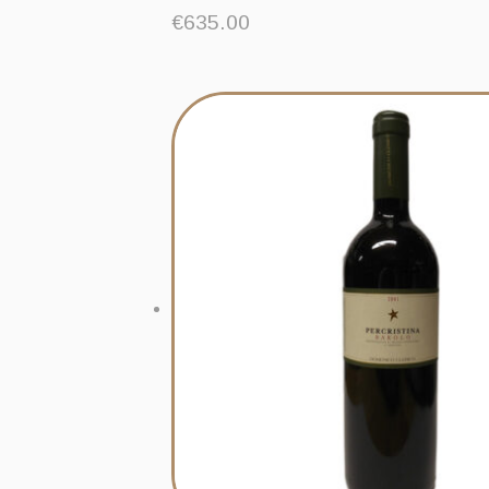
€
635.00