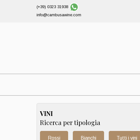
(+39) 0323 31938
info@cambusawine.com
VINI
Ricerca per tipologia
Rossi
Bianchi
Tutti i vini