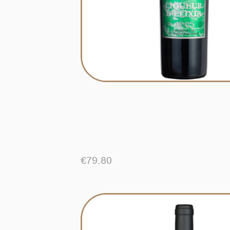
€
79.80