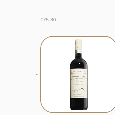
€
75.80