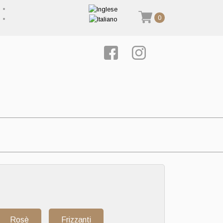
0
Rosè
Frizzanti