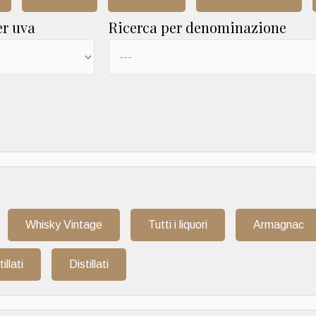
er uva
Ricerca per denominazione
Whisky Vintage
Tutti i liquori
Armagnac
tillati
Distillati