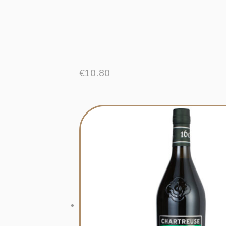
€
10.80