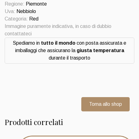
2009
Regione:
Piemonte
Domenico
Uva:
Nebbiolo
Clerico
Categoria:
Red
quantità
Immagine puramente indicativa, in caso di dubbio
contattateci
Spediamo in
tutto il mondo
con posta assicurata e
imballaggi che assicurano la
giusta temperatura
durante il trasporto
Torna allo shop
Prodotti correlati