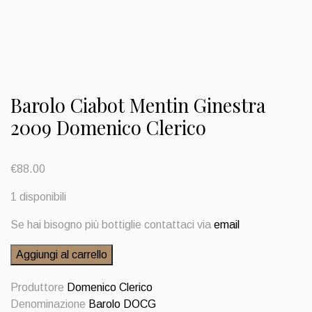
Barolo Ciabot Mentin Ginestra
2009 Domenico Clerico
€
88.00
1 disponibili
Se hai bisogno più bottiglie contattaci via
email
Barolo
Aggiungi al carrello
Ciabot
Mentin
Produttore
Domenico Clerico
Ginestra
Denominazione
Barolo DOCG