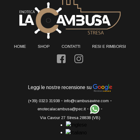
HOME
SHOP
CONTATTI
RESI E RIMBORSI
Leggi le nostre recensione su
-
-
(+39) 0323 31938
info@cambusawine.com
-
-
enotecalacambusa@pec.it
Via Cavour 27 Stresa 28838 (VB)