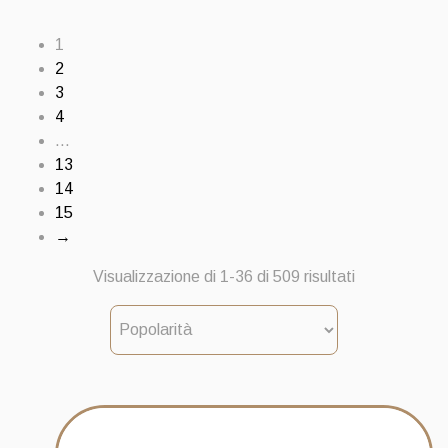
1
2
3
4
…
13
14
15
→
Popolarità
Visualizzazione di 1-36 di 509 risultati