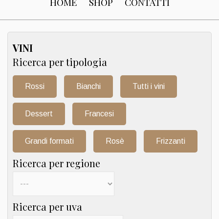
HOME
SHOP
CONTATTI
VINI
Ricerca per tipologia
Rossi
Bianchi
Tutti i vini
Dessert
Francesi
Grandi formati
Rosè
Frizzanti
Ricerca per regione
Ricerca per uva