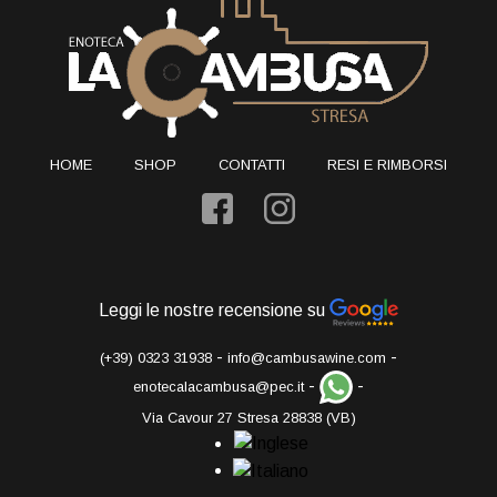
HOME
SHOP
CONTATTI
RESI E RIMBORSI
Leggi le nostre recensione su
-
-
(+39) 0323 31938
info@cambusawine.com
-
-
enotecalacambusa@pec.it
Via Cavour 27 Stresa 28838 (VB)