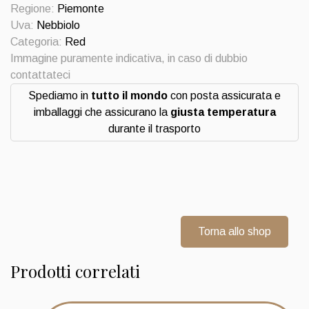
1997
Regione:
Piemonte
Parusso
Uva:
Nebbiolo
quantità
Categoria:
Red
Immagine puramente indicativa, in caso di dubbio
contattateci
Spediamo in
tutto il mondo
con posta assicurata e
imballaggi che assicurano la
giusta temperatura
durante il trasporto
Torna allo shop
Prodotti correlati