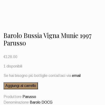
Barolo Bussia Vigna Munie 1997
Parusso
€
128.00
1 disponibili
Se hai bisogno più bottiglie contattaci via
email
Barolo
Aggiungi al carrello
Bussia
Vigna
Produttore
Parusso
Munie
Denominazione
Barolo DOCG