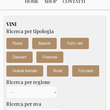
HOME
SHOP
CONTATTI
VINI
Ricerca per tipologia
Rossi
Bianchi
Tutti i vini
Dessert
Francesi
Grandi formati
Rosè
Frizzanti
Ricerca per regione
Ricerca per uva