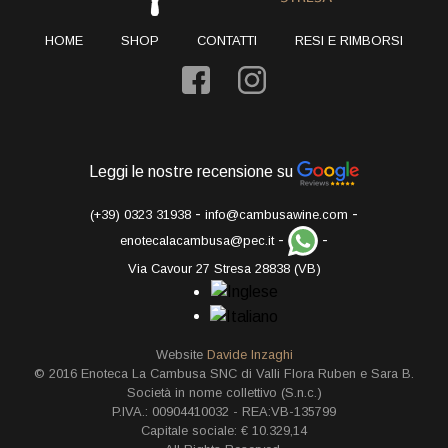
HOME
SHOP
CONTATTI
RESI E RIMBORSI
Leggi le nostre recensione su
-
-
(+39) 0323 31938
info@cambusawine.com
-
-
enotecalacambusa@pec.it
Via Cavour 27 Stresa 28838 (VB)
Website
Davide Inzaghi
© 2016 Enoteca La Cambusa SNC di Valli Flora Ruben e Sara B.
Società in nome collettivo (S.n.c.)
P.IVA.: 00904410032 - REA:VB-135799
Capitale sociale: € 10.329,14