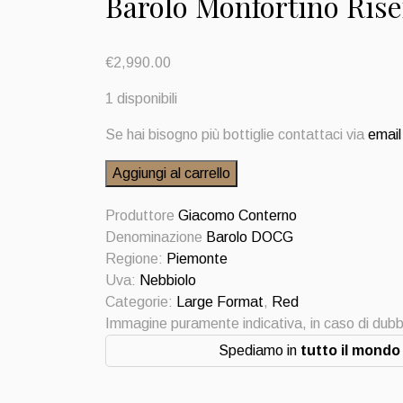
Barolo Monfortino Rise
€
2,990.00
1 disponibili
Se hai bisogno più bottiglie contattaci via
email
Barolo
Aggiungi al carrello
Monfortino
Riserva
Produttore
Giacomo Conterno
2015
Denominazione
Barolo DOCG
Magnum
Regione:
Piemonte
1,5
Uva:
Nebbiolo
litri
Categorie:
Large Format
,
Red
quantità
Immagine puramente indicativa, in caso di dubb
Spediamo in
tutto il mondo