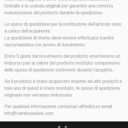
l’imballo e la scatola originali per garantire una corretta
manutenzione del prodotto durante la spedizione.
Le spese di spedizione per la restituzione dell’articolo sono
a carico dell’acquirente.
La spedizione di ritorno deve essere effettuata tramite
raccomandata con avviso di ricevimento.
Entro 5 giorni dal ricevimento del prodotto emetteremo un
rimborso pari al valore del prodotto restituito comprensivo
delle spese di spedizione sostenute durante l’acquisto.
Se il prodotto è stato acquistato insieme ad altri prodotti e
solo uno di questi è stato restituito, le spese di spedizione
originarie non verranno rimborsate.
Per qualsiasi informazione contattaci all’indirizzo email
info@cambusawine.com