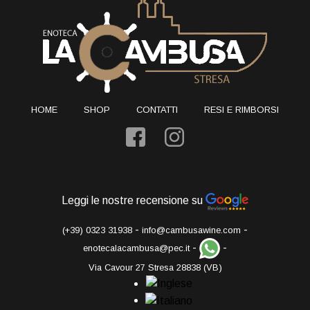
HOME
SHOP
CONTATTI
RESI E RIMBORSI
Leggi le nostre recensione su
-
-
(+39) 0323 31938
info@cambusawine.com
-
-
enotecalacambusa@pec.it
Via Cavour 27 Stresa 28838 (VB)