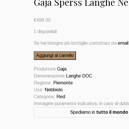
Gaja Sperss Langhe Ne
€
498.00
1 disponibili
Se hai bisogno più bottiglie contattaci via
email
Gaja
Aggiungi al carrello
Sperss
Langhe
Produttore
Gaja
Nebbiolo
Denominazione
Langhe DOC
1996
Regione:
Piemonte
quantità
Uva:
Nebbiolo
Categoria:
Red
Immagine puramente indicativa, in caso di dubb
Spediamo in
tutto il mondo