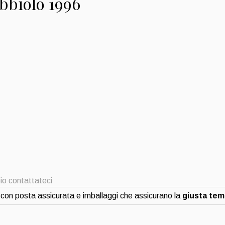
bbiolo 1996
io contattateci
con posta assicurata e imballaggi che assicurano la
giusta te