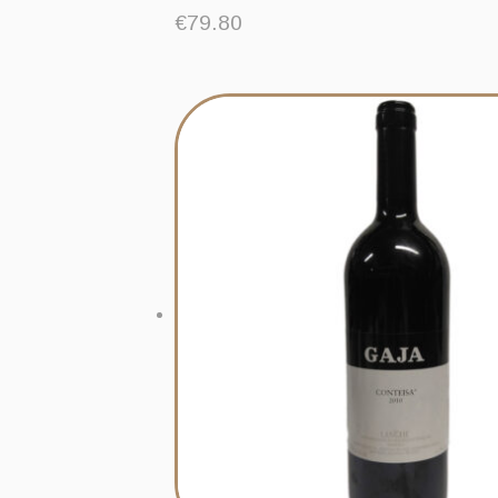
€
79.80