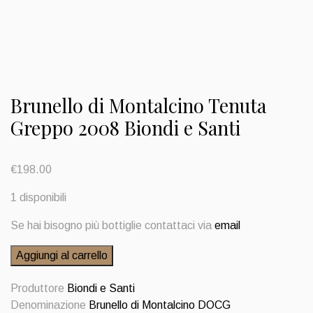
Brunello di Montalcino Tenuta
Greppo 2008 Biondi e Santi
€
198.00
1 disponibili
Se hai bisogno più bottiglie contattaci via
email
Brunello
Aggiungi al carrello
di
Montalcino
Produttore
Biondi e Santi
Tenuta
Denominazione
Brunello di Montalcino DOCG