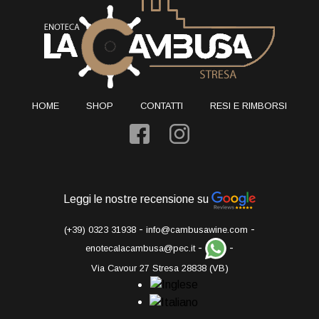
HOME
SHOP
CONTATTI
RESI E RIMBORSI
Leggi le nostre recensione su
-
-
(+39) 0323 31938
info@cambusawine.com
-
-
enotecalacambusa@pec.it
Via Cavour 27 Stresa 28838 (VB)