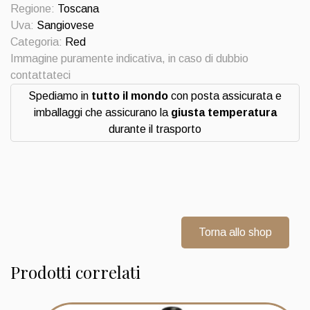
Greppo
Regione:
Toscana
2008
Uva:
Sangiovese
Biondi
Categoria:
Red
e
Immagine puramente indicativa, in caso di dubbio
Santi
contattateci
quantità
Spediamo in
tutto il mondo
con posta assicurata e
imballaggi che assicurano la
giusta temperatura
durante il trasporto
Torna allo shop
Prodotti correlati