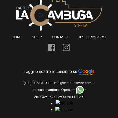
HOME
SHOP
CONTATTI
RESI E RIMBORSI
Leggi le nostre recensione su
-
-
(+39) 0323 31938
info@cambusawine.com
-
-
enotecalacambusa@pec.it
Via Cavour 27 Stresa 28838 (VB)