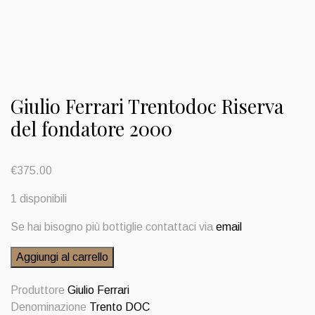
Giulio Ferrari Trentodoc Riserva
del fondatore 2000
€
375.00
1 disponibili
Se hai bisogno più bottiglie contattaci via
email
Giulio
Aggiungi al carrello
Ferrari
Trentodoc
Produttore
Giulio Ferrari
Riserva
Denominazione
Trento DOC