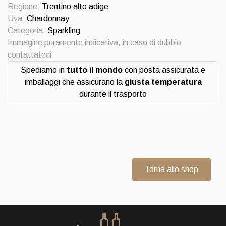
del
Regione:
Trentino alto adige
fondatore
Uva:
Chardonnay
2000
Categoria:
Sparkling
quantità
Immagine puramente indicativa, in caso di dubbio
contattateci
Spediamo in
tutto il mondo
con posta assicurata e
imballaggi che assicurano la
giusta temperatura
durante il trasporto
Torna allo shop