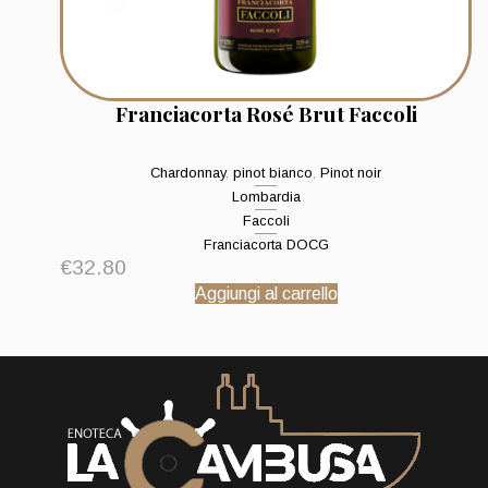
Franciacorta Rosé Brut Faccoli
Chardonnay
,
pinot bianco
,
Pinot noir
Lombardia
Faccoli
Franciacorta DOCG
€
32.80
Aggiungi al carrello