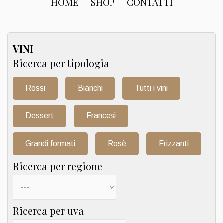
HOME
SHOP
CONTATTI
VINI
Ricerca per tipologia
Rossi
Bianchi
Tutti i vini
Dessert
Francesi
Grandi formati
Rosè
Frizzanti
Ricerca per regione
Ricerca per uva