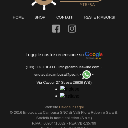
HOME
SHOP
CONTATTI
RESI E RIMBORSI
Leggi le nostre recensione su
-
-
(+39) 0323 31938
info@cambusawine.com
-
-
enotecalacambusa@pec.it
Via Cavour 27 Stresa 28838 (VB)
Website
Davide Inzaghi
© 2016 Enoteca La Cambusa SNC di Valli Flora Ruben e Sara B.
Società in nome collettivo (S.n.c.)
P.IVA.: 00904410032 - REA:VB-135799