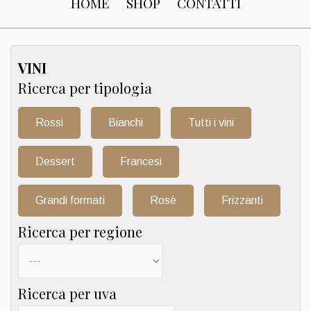
HOME
SHOP
CONTATTI
VINI
Ricerca per tipologia
Rossi
Bianchi
Tutti i vini
Dessert
Francesi
Grandi formati
Rosè
Frizzanti
Ricerca per regione
Ricerca per uva