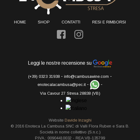
HOME
SHOP
CONTATTI
RESI E RIMBORSI
Leggi le nostre recensione su
-
-
(+39) 0323 31938
info@cambusawine.com
-
-
enotecalacambusa@pec.it
Via Cavour 27 Stresa 28838 (VB)
Website
Davide Inzaghi
© 2016 Enoteca La Cambusa SNC di Valli Flora Ruben e Sara B.
Società in nome collettivo (S.n.c.)
P.IVA.: 00904410032 - REA:VB-135799