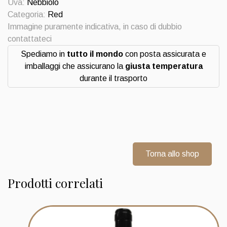
quantità
Uva:
Nebbiolo
Categoria:
Red
Immagine puramente indicativa, in caso di dubbio
contattateci
Spediamo in
tutto il mondo
con posta assicurata e
imballaggi che assicurano la
giusta temperatura
durante il trasporto
Torna allo shop
Prodotti correlati