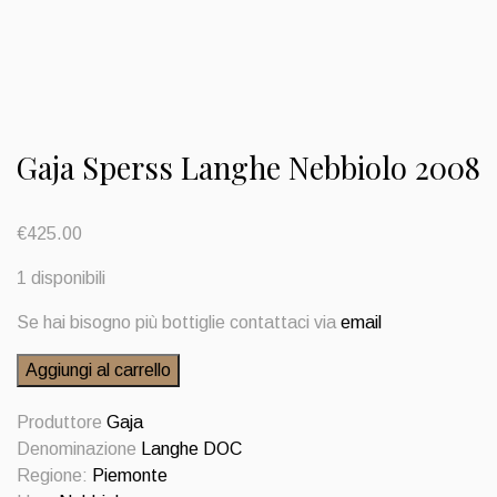
Gaja Sperss Langhe Nebbiolo 2008
€
425.00
1 disponibili
Se hai bisogno più bottiglie contattaci via
email
Gaja
Aggiungi al carrello
Sperss
Langhe
Produttore
Gaja
Nebbiolo
Denominazione
Langhe DOC
2008
Regione:
Piemonte