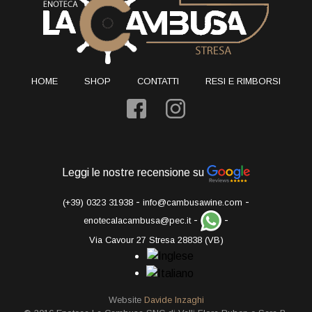
HOME
SHOP
CONTATTI
RESI E RIMBORSI
Leggi le nostre recensione su
-
-
(+39) 0323 31938
info@cambusawine.com
-
-
enotecalacambusa@pec.it
Via Cavour 27 Stresa 28838 (VB)
Website
Davide Inzaghi