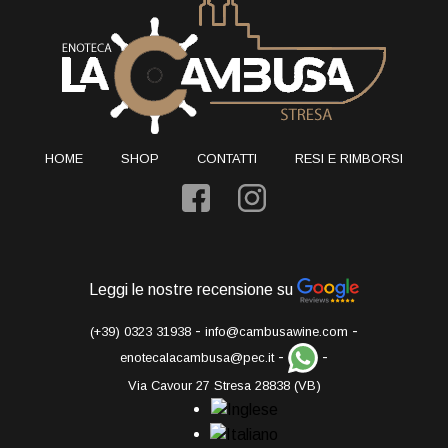
HOME
SHOP
CONTATTI
RESI E RIMBORSI
Leggi le nostre recensione su
-
-
(+39) 0323 31938
info@cambusawine.com
-
-
enotecalacambusa@pec.it
Via Cavour 27 Stresa 28838 (VB)