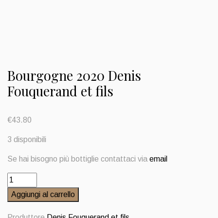
Bourgogne 2020 Denis
Fouquerand et fils
€
43.80
3 disponibili
Se hai bisogno più bottiglie contattaci via
email
Bourgogne
2020
Aggiungi al carrello
Denis
Fouquerand
Produttore
Denis Fouquerand et fils