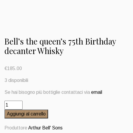
Bell’s the queen’s 75th Birthday
decanter Whisky
€
185.00
3 disponibili
Se hai bisogno più bottiglie contattaci via
email
Bell's
the
Aggiungi al carrello
queen's
75th
Produttore
Arthur Bell' Sons
Birthday