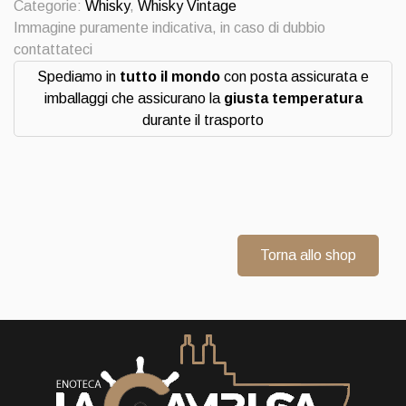
Categorie:
Whisky
,
Whisky Vintage
decanter
Immagine puramente indicativa, in caso di dubbio
Whisky
contattateci
quantità
Spediamo in
tutto il mondo
con posta assicurata e
imballaggi che assicurano la
giusta temperatura
durante il trasporto
Torna allo shop