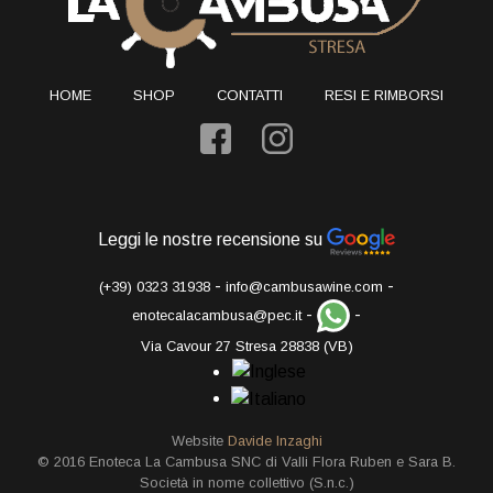
HOME
SHOP
CONTATTI
RESI E RIMBORSI
Leggi le nostre recensione su
-
-
(+39) 0323 31938
info@cambusawine.com
-
-
enotecalacambusa@pec.it
Via Cavour 27 Stresa 28838 (VB)
Website
Davide Inzaghi
© 2016 Enoteca La Cambusa SNC di Valli Flora Ruben e Sara B.
Società in nome collettivo (S.n.c.)