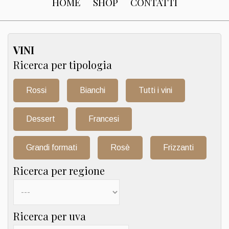
HOME
SHOP
CONTATTI
VINI
Ricerca per tipologia
Rossi
Bianchi
Tutti i vini
Dessert
Francesi
Grandi formati
Rosè
Frizzanti
Ricerca per regione
Ricerca per uva