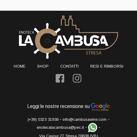
HOME
SHOP
CONTATTI
RESI E RIMBORSI
Leggi le nostre recensione su
-
-
(+39) 0323 31938
info@cambusawine.com
-
-
enotecalacambusa@pec.it
Via Cavour 27 Stresa 28838 (VB)