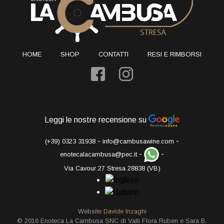
HOME
SHOP
CONTATTI
RESI E RIMBORSI
Leggi le nostre recensione su
-
-
(+39) 0323 31938
info@cambusawine.com
-
-
enotecalacambusa@pec.it
Via Cavour 27 Stresa 28838 (VB)
Website
Davide Inzaghi
© 2016 Enoteca La Cambusa SNC di Valli Flora Ruben e Sara B.