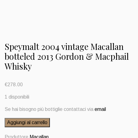
Speymalt 2004 vintage Macallan
botteled 2013 Gordon & Macphail
Whisky
€
278.00
1 disponibili
Se hai bisogno più bottiglie contattaci via
email
Speymalt
Aggiungi al carrello
2004
vintage
Produttore
Macallan