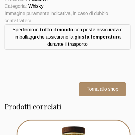
Macallan
Categoria:
Whisky
botteled
Immagine puramente indicativa, in caso di dubbio
2013
contattateci
Gordon
Spediamo in
tutto il mondo
con posta assicurata e
&
imballaggi che assicurano la
giusta temperatura
Macphail
durante il trasporto
Whisky
quantità
Torna allo shop
Prodotti correlati