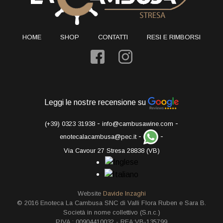
HOME
SHOP
CONTATTI
RESI E RIMBORSI
Leggi le nostre recensione su
-
-
(+39) 0323 31938
info@cambusawine.com
-
-
enotecalacambusa@pec.it
Via Cavour 27 Stresa 28838 (VB)
Website
Davide Inzaghi
© 2016 Enoteca La Cambusa SNC di Valli Flora Ruben e Sara B.
Società in nome collettivo (S.n.c.)
P.IVA.: 00904410032 - REA:VB-135799