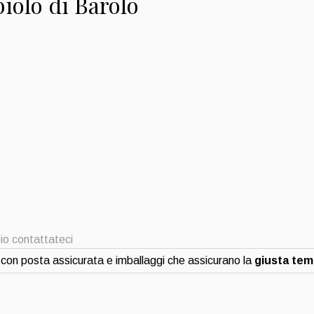
olo di Barolo
io contattateci
con posta assicurata e imballaggi che assicurano la
giusta te