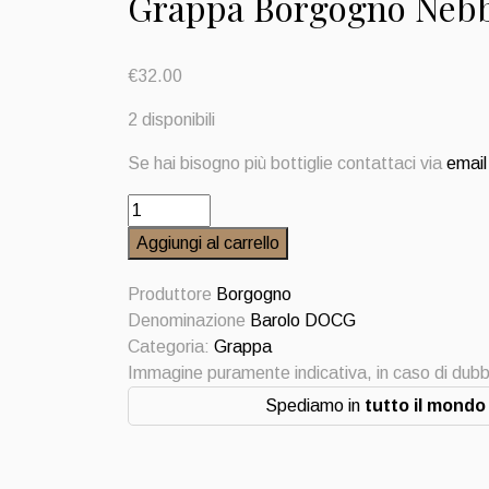
Grappa Borgogno Nebbi
€
32.00
2 disponibili
Se hai bisogno più bottiglie contattaci via
email
Grappa
Borgogno
Aggiungi al carrello
Nebbiolo
di
Produttore
Borgogno
Barolo
Denominazione
Barolo DOCG
quantità
Categoria:
Grappa
Immagine puramente indicativa, in caso di dubb
Spediamo in
tutto il mondo