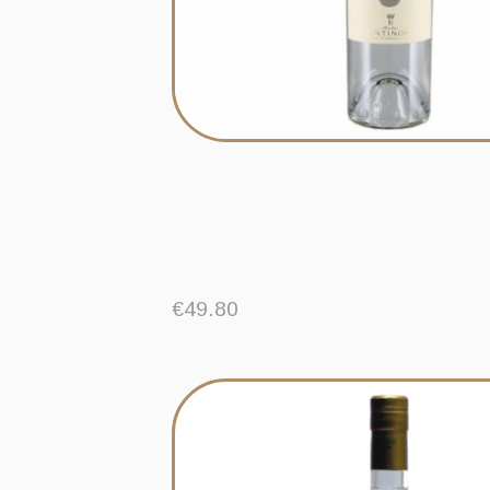
€
49.80