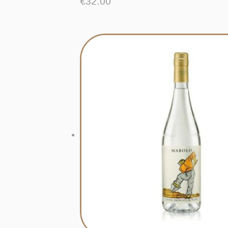
€
32.00