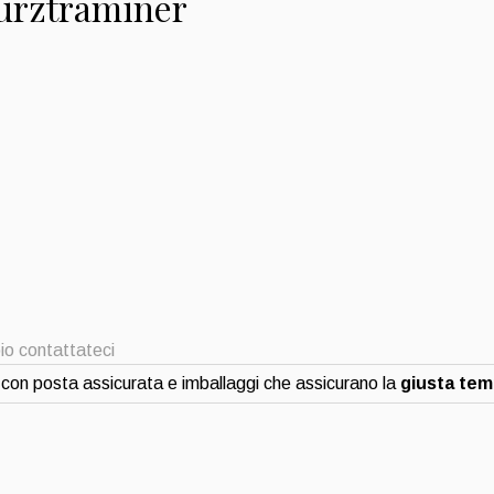
urztraminer
io contattateci
con posta assicurata e imballaggi che assicurano la
giusta te