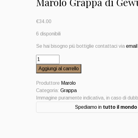
Marolo Grappa di Gew
€
34.00
6 disponibili
Se hai bisogno più bottiglie contattaci via
email
Marolo
Grappa
Aggiungi al carrello
di
Gewurztraminer
Produttore
Marolo
quantità
Categoria:
Grappa
Immagine puramente indicativa, in caso di dubb
Spediamo in
tutto il mondo