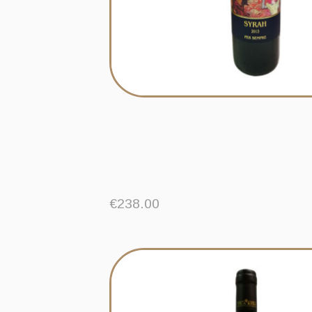
€
238.00