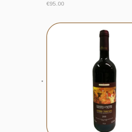
€
95.00