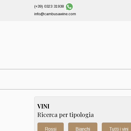
(+39) 0323 31938
info@cambusawine.com
VINI
Ricerca per tipologia
Rossi
Bianchi
Tutti i vini