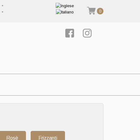
0
Rosè
Frizzanti