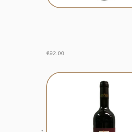
€
92.00