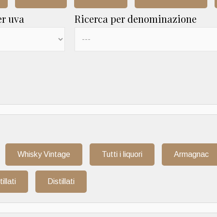
er uva
Ricerca per denominazione
Whisky Vintage
Tutti i liquori
Armagnac
tillati
Distillati