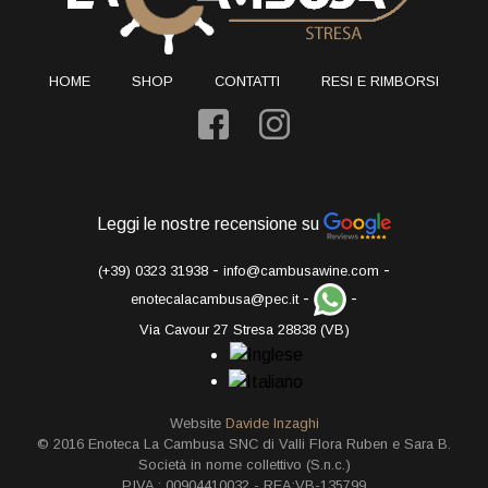
HOME
SHOP
CONTATTI
RESI E RIMBORSI
Leggi le nostre recensione su
-
-
(+39) 0323 31938
info@cambusawine.com
-
-
enotecalacambusa@pec.it
Via Cavour 27 Stresa 28838 (VB)
Website
Davide Inzaghi
© 2016 Enoteca La Cambusa SNC di Valli Flora Ruben e Sara B.
Società in nome collettivo (S.n.c.)
P.IVA.: 00904410032 - REA:VB-135799