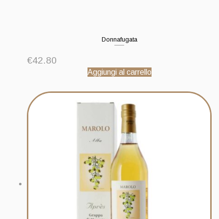
Donnafugata
€
42.80
Aggiungi al carrello