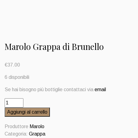
Marolo Grappa di Brunello
€
37.00
6 disponibili
Se hai bisogno più bottiglie contattaci via
email
Marolo
Grappa
Aggiungi al carrello
di
Brunello
Produttore
Marolo
quantità
Categoria:
Grappa