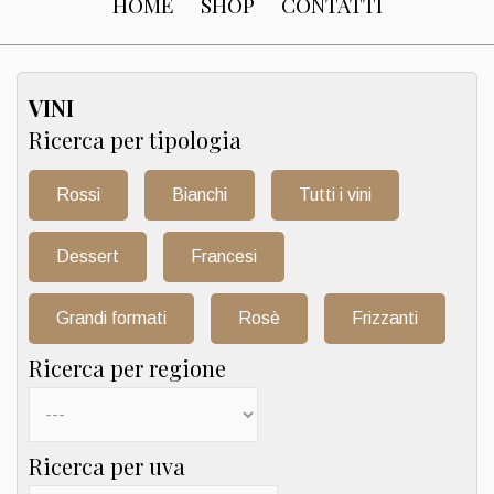
HOME
SHOP
CONTATTI
VINI
Ricerca per tipologia
Rossi
Bianchi
Tutti i vini
Dessert
Francesi
Grandi formati
Rosè
Frizzanti
Ricerca per regione
Ricerca per uva