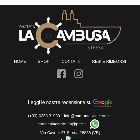
HOME
SHOP
CONTATTI
RESI E RIMBORSI
Leggi le nostre recensione su
-
-
(+39) 0323 31938
info@cambusawine.com
-
-
enotecalacambusa@pec.it
Via Cavour 27 Stresa 28838 (VB)