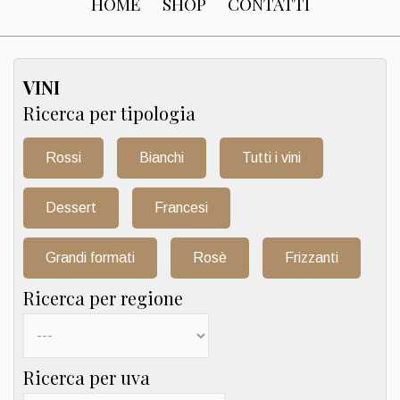
HOME
SHOP
CONTATTI
VINI
Ricerca per tipologia
Rossi
Bianchi
Tutti i vini
Dessert
Francesi
Grandi formati
Rosè
Frizzanti
Ricerca per regione
Ricerca per uva