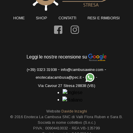
HOME
SHOP
CONTATTI
RESI E RIMBORSI
Leggi le nostre recensione su
-
-
(+39) 0323 31938
info@cambusawine.com
-
-
enotecalacambusa@pec.it
Via Cavour 27 Stresa 28838 (VB)
Website
Davide Inzaghi
© 2016 Enoteca La Cambusa SNC di Valli Flora Ruben e Sara B.
Società in nome collettivo (S.n.c.)
P.IVA.: 00904410032 - REA:VB-135799