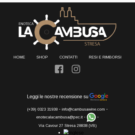
HOME
SHOP
CONTATTI
RESI E RIMBORSI
Leggi le nostre recensione su
-
-
(+39) 0323 31938
info@cambusawine.com
-
-
enotecalacambusa@pec.it
Via Cavour 27 Stresa 28838 (VB)