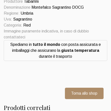
Produttore
Tabarrini
Sagrantino
Denominazione
Montefalco Sagrantino DOCG
2018
Regione:
Umbria
Tabarrini
Uva:
Sagrantino
quantità
Categoria:
Red
Immagine puramente indicativa, in caso di dubbio
contattateci
Spediamo in
tutto il mondo
con posta assicurata e
imballaggi che assicurano la
giusta temperatura
durante il trasporto
Torna allo shop
Prodotti correlati