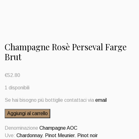
Champagne Rosè Perseval Farge
Brut
€
52.80
1 disponibili
Se hai bisogno più bottiglie contattaci via
email
Champagne
Aggiungi al carrello
Rosè
Perseval
Denominazione
Champagne AOC
Farge
Uve:
Chardonnay
,
Pinot Meunier
,
Pinot noir