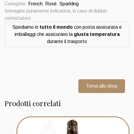
Brut
Categorie:
French
,
Rosè
,
Sparkling
quantità
Immagine puramente indicativa, in caso di dubbio
contattateci
Spediamo in
tutto il mondo
con posta assicurata e
imballaggi che assicurano la
giusta temperatura
durante il trasporto
Torna allo shop
Prodotti correlati