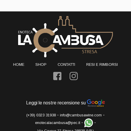
HOME
SHOP
CONTATTI
RESI E RIMBORSI
Leggi le nostre recensione su
-
-
(+39) 0323 31938
info@cambusawine.com
-
-
enotecalacambusa@pec.it
Via Cavour 27 Stresa 28838 (VB)