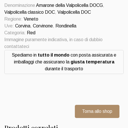
ca
Denominazione
Amarone della Valpolicella DOCG
,
coato
Valpolicella classico DOC
,
Valpolicella DOC
2019
Regione:
Veneto
Antolini
Uve:
Corvina
,
Corvinone
,
Rondinella
quantità
Categoria:
Red
Immagine puramente indicativa, in caso di dubbio
contattateci
Spediamo in
tutto il mondo
con posta assicurata e
imballaggi che assicurano la
giusta temperatura
durante il trasporto
Torna allo shop
Prodotti correlati