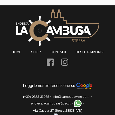
HOME
SHOP
CONTATTI
RESI E RIMBORSI
Leggi le nostre recensione su
-
-
(+39) 0323 31938
info@cambusawine.com
-
-
enotecalacambusa@pec.it
Via Cavour 27 Stresa 28838 (VB)