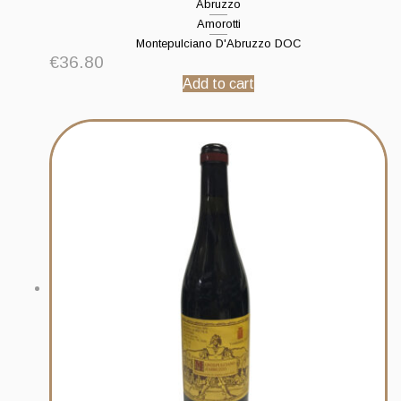
Abruzzo
Amorotti
Montepulciano D'Abruzzo DOC
€
36.80
Add to cart