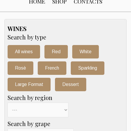
HOME
SHOP
CONTACTS
WINES
Search by type
All wines
Red
White
Rosè
French
Sparkling
Large Format
Dessert
Search by region
Search by grape