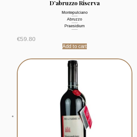
D’abruzzo Riserva
Montepulciano
Abruzzo
Praesidium
€
59.80
Add to cart