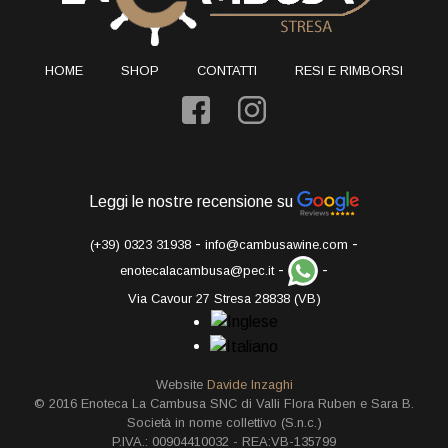
HOME
SHOP
CONTATTI
RESI E RIMBORSI
Leggi le nostre recensione su
-
-
(+39) 0323 31938
info@cambusawine.com
-
-
enotecalacambusa@pec.it
Via Cavour 27 Stresa 28838 (VB)
Website
Davide Inzaghi
© 2016 Enoteca La Cambusa SNC di Valli Flora Ruben e Sara B.
Società in nome collettivo (S.n.c.)
P.IVA.: 00904410032 - REA:VB-135799