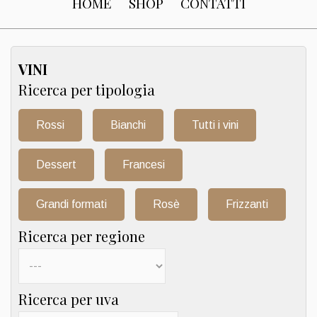
HOME
SHOP
CONTATTI
VINI
Ricerca per tipologia
Rossi
Bianchi
Tutti i vini
Dessert
Francesi
Grandi formati
Rosè
Frizzanti
Ricerca per regione
Ricerca per uva