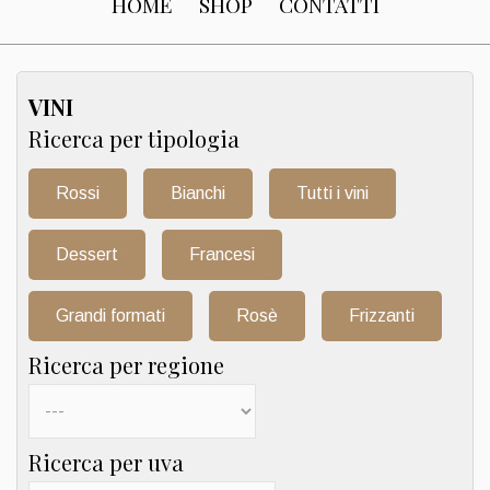
HOME
SHOP
CONTATTI
VINI
Ricerca per tipologia
Rossi
Bianchi
Tutti i vini
Dessert
Francesi
Grandi formati
Rosè
Frizzanti
Ricerca per regione
Ricerca per uva