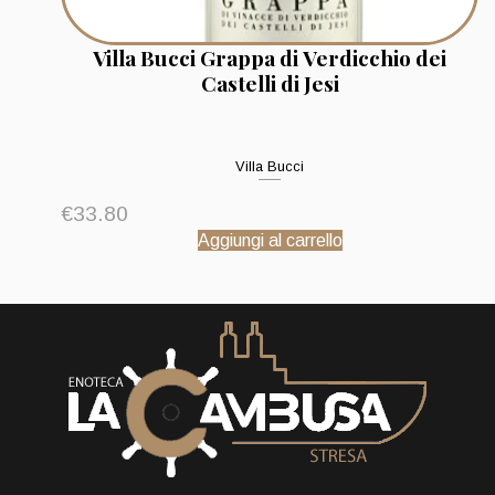
Villa Bucci Grappa di Verdicchio dei
Castelli di Jesi
Villa Bucci
€
33.80
Aggiungi al carrello