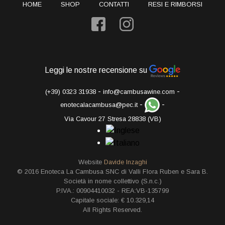
HOME
SHOP
CONTATTI
RESI E RIMBORSI
Leggi le nostre recensione su
-
-
(+39) 0323 31938
info@cambusawine.com
-
-
enotecalacambusa@pec.it
Via Cavour 27 Stresa 28838 (VB)
Website
Davide Inzaghi
© 2016 Enoteca La Cambusa SNC di Valli Flora Ruben e Sara B.
Società in nome collettivo (S.n.c.)
P.IVA.: 00904410032 - REA:VB-135799
Capitale sociale: € 10.329,14
All Rights Reserved.