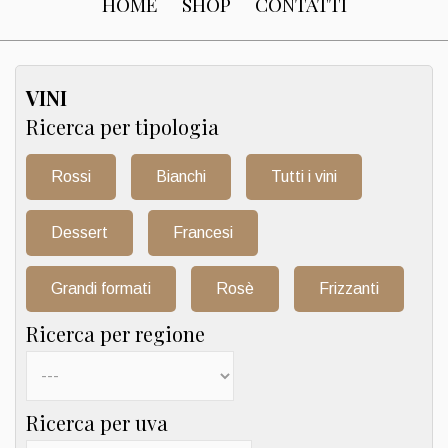
HOME
SHOP
CONTATTI
VINI
Ricerca per tipologia
Rossi
Bianchi
Tutti i vini
Dessert
Francesi
Grandi formati
Rosè
Frizzanti
Ricerca per regione
Ricerca per uva