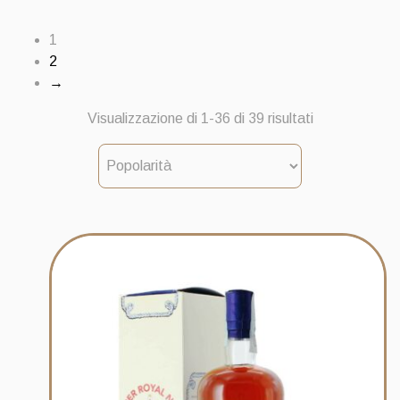
1
2
→
Popolarità
Visualizzazione di 1-36 di 39 risultati