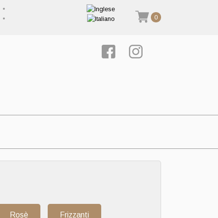
0
Rosè
Frizzanti