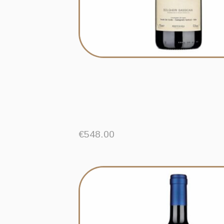
€
548.00