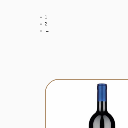
1
2
→