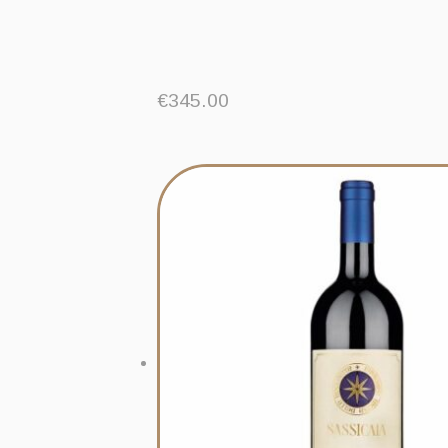
€
345.00