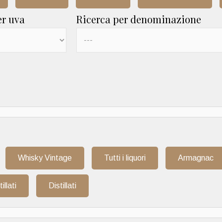
er uva
Ricerca per denominazione
Whisky Vintage
Tutti i liquori
Armagnac
tillati
Distillati