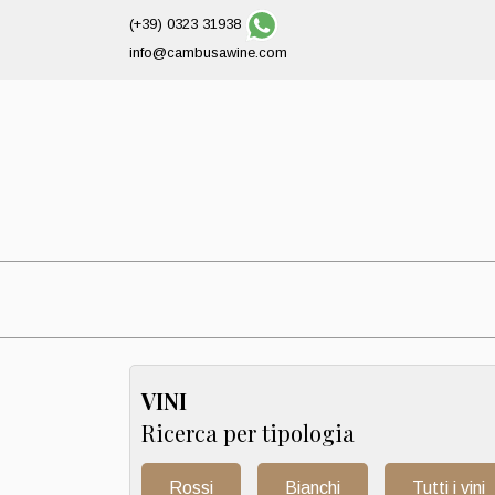
(+39) 0323 31938
info@cambusawine.com
VINI
Ricerca per tipologia
Rossi
Bianchi
Tutti i vini