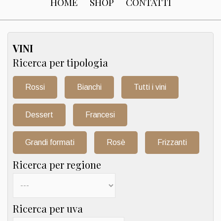
HOME
SHOP
CONTATTI
VINI
Ricerca per tipologia
Rossi
Bianchi
Tutti i vini
Dessert
Francesi
Grandi formati
Rosè
Frizzanti
Ricerca per regione
Ricerca per uva