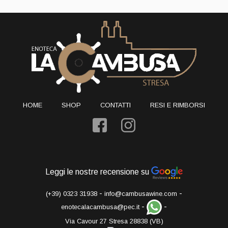
HOME
SHOP
CONTATTI
RESI E RIMBORSI
Leggi le nostre recensione su
-
-
(+39) 0323 31938
info@cambusawine.com
-
-
enotecalacambusa@pec.it
Via Cavour 27 Stresa 28838 (VB)