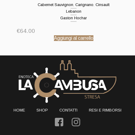
Cabernet Sauvignon
,
Carignano
,
Cinsault
Lebanon
Gaston Hochar
€
64.00
Aggiungi al carrello
HOME
SHOP
CONTATTI
RESI E RIMBORSI