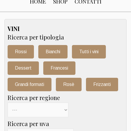
HOME
SHOP
CONTATTI
VINI
Ricerca per tipologia
Rossi
Bianchi
Tutti i vini
Dessert
Francesi
Grandi formati
Rosè
Frizzanti
Ricerca per regione
Ricerca per uva