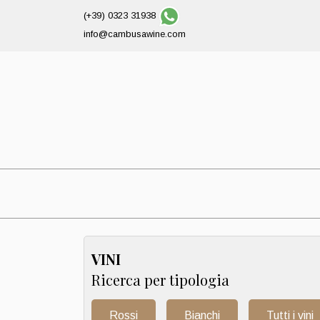
(+39) 0323 31938
info@cambusawine.com
VINI
Ricerca per tipologia
Rossi
Bianchi
Tutti i vini