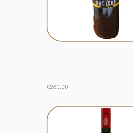
€
269.00