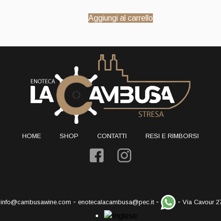
Aggiungi al carrello
HOME
SHOP
CONTATTI
RESI E RIMBORSI
-
-
-
-
info@cambusawine.com
enotecalacambusa@pec.it
Via Cavour 2