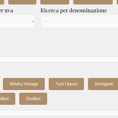
er uva
Ricerca per denominazione
Whisky Vintage
Tutti i liquori
Armagnac
tillati
Distillati