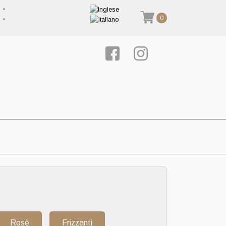
0
Rosè
Frizzanti