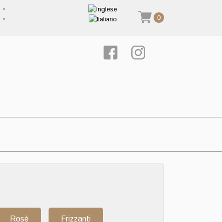
0
Rosè
Frizzanti