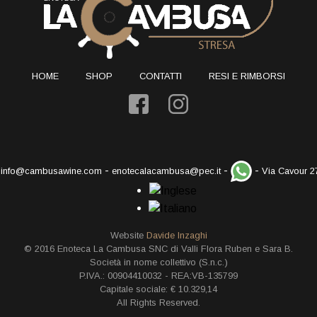
HOME
SHOP
CONTATTI
RESI E RIMBORSI
-
-
-
-
info@cambusawine.com
enotecalacambusa@pec.it
Via Cavour 2
Website
Davide Inzaghi
© 2016 Enoteca La Cambusa SNC di Valli Flora Ruben e Sara B.
Società in nome collettivo (S.n.c.)
P.IVA.: 00904410032 - REA:VB-135799
Capitale sociale: € 10.329,14
All Rights Reserved.