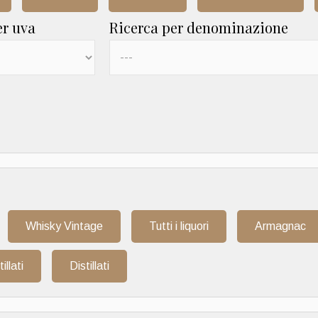
er uva
Ricerca per denominazione
Whisky Vintage
Tutti i liquori
Armagnac
tillati
Distillati