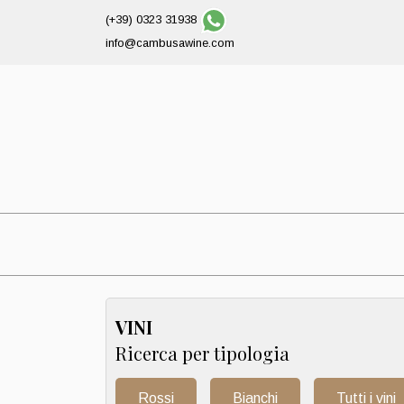
(+39) 0323 31938
info@cambusawine.com
VINI
Ricerca per tipologia
Rossi
Bianchi
Tutti i vini