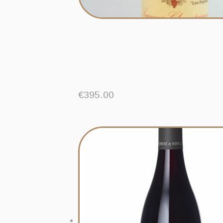
€
395.00