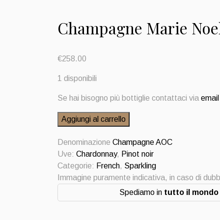
Champagne Marie Noell
€
258.00
1 disponibili
Se hai bisogno più bottiglie contattaci via
email
Champagne
Aggiungi al carrello
Marie
Noelle
Denominazione
Champagne AOC
Ledru
Uve:
Chardonnay
,
Pinot noir
extra
Categorie:
French
,
Sparkling
Brut
Immagine puramente indicativa, in caso di dubb
black
Spediamo in
tutto il mondo
label
quantità