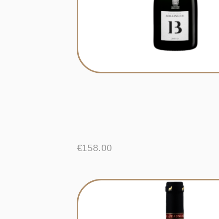
€
158.00