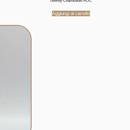
Gevrey-Chambertin AOC
Aggiungi al carrello