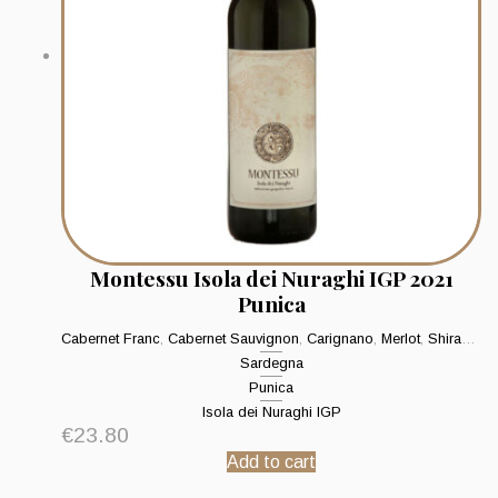
Montessu Isola dei Nuraghi IGP 2021
Punica
Cabernet Franc
,
Cabernet Sauvignon
,
Carignano
,
Merlot
,
Shiraz - Syrah
Sardegna
Punica
Isola dei Nuraghi IGP
€
23.80
Add to cart