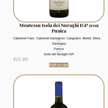
Montessu Isola dei Nuraghi IGP 2019
Punica
Cabernet Franc
,
Cabernet Sauvignon
,
Carignano
,
Merlot
,
Shiraz - Syrah
Sardegna
Punica
Isola dei Nuraghi IGP
€
21.80
Add to cart