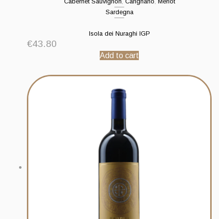
Cabernet Sauvignon
,
Carignano
,
Merlot
Sardegna
Isola dei Nuraghi IGP
€
43.80
Add to cart