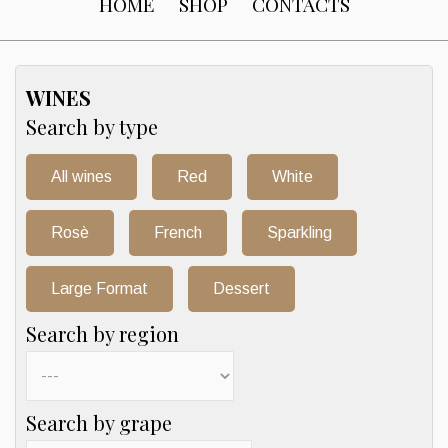
HOME
SHOP
CONTACTS
WINES
Search by type
All wines
Red
White
Rosè
French
Sparkling
Large Format
Dessert
Search by region
Search by grape