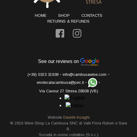
HOME
SHOP
CONTACTS
RETURNS & REFUNDS
See our reviews on
-
-
(+39) 0323 31938
info@cambusawine.com
-
-
enotecalacambusa@pec.it
Via Cavour 27 Stresa 28838 (VB)
Website
Davide Inzaghi
© 2016 Wine Shop La Cambusa SNC di Valli Flora Ruben e Sara
B.
Società in nome collettivo (S.n.c.)