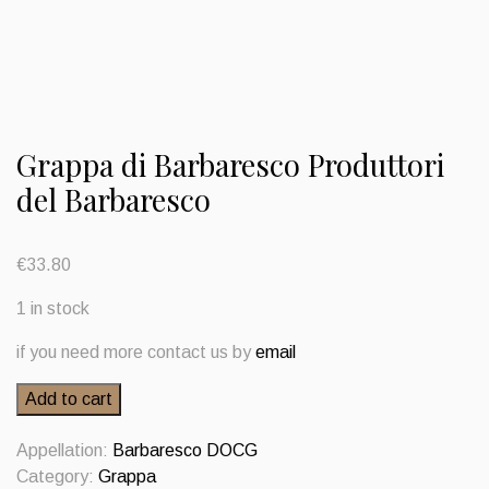
Grappa di Barbaresco Produttori
del Barbaresco
€
33.80
1 in stock
if you need more contact us by
email
Grappa
Add to cart
di
Barbaresco
Appellation:
Barbaresco DOCG
Produttori
Category:
Grappa