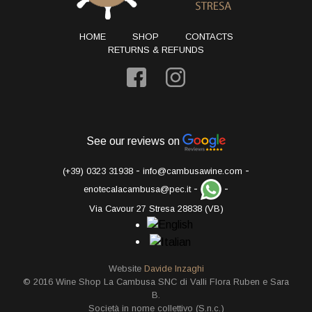
HOME
SHOP
CONTACTS
RETURNS & REFUNDS
See our reviews on
-
-
(+39) 0323 31938
info@cambusawine.com
-
-
enotecalacambusa@pec.it
Via Cavour 27 Stresa 28838 (VB)
Website
Davide Inzaghi
© 2016 Wine Shop La Cambusa SNC di Valli Flora Ruben e Sara
B.
Società in nome collettivo (S.n.c.)