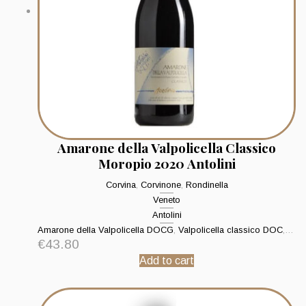
Amarone della Valpolicella Classico
Moropio 2020 Antolini
Corvina
,
Corvinone
,
Rondinella
Veneto
Antolini
Amarone della Valpolicella DOCG
,
Valpolicella classico DOC
,
Valp
€
43.80
Add to cart