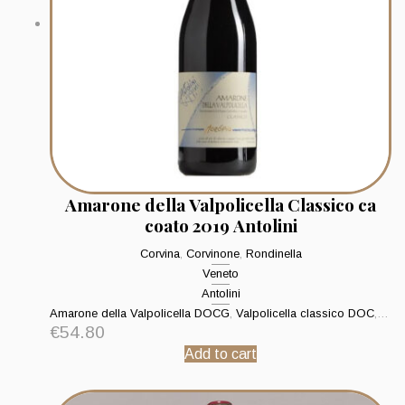
Amarone della Valpolicella Classico ca
coato 2019 Antolini
Corvina
,
Corvinone
,
Rondinella
Veneto
Antolini
Amarone della Valpolicella DOCG
,
Valpolicella classico DOC
,
Valp
€
54.80
Add to cart