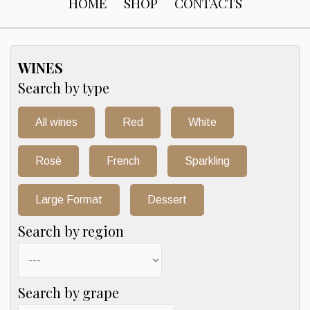
HOME
SHOP
CONTACTS
WINES
Search by type
All wines
Red
White
Rosè
French
Sparkling
Large Format
Dessert
Search by region
Search by grape