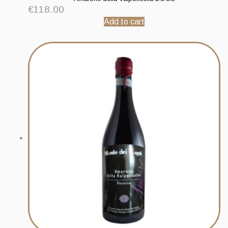
€
118.00
Add to cart