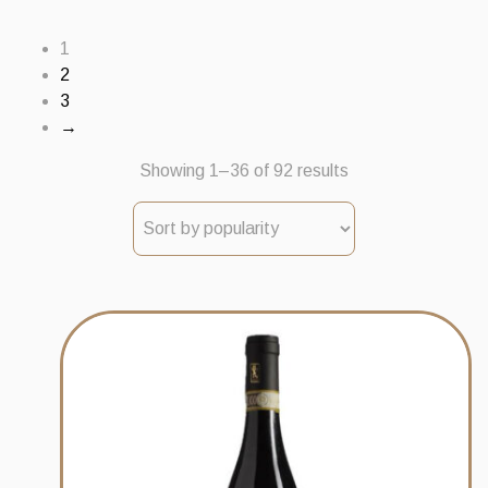
1
2
3
→
Sorted
Showing 1–36 of 92 results
by
popularity