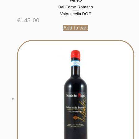
Veneto
Dal Forno Romano
Valpolicella DOC
€
145.00
Add to cart