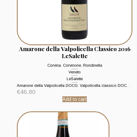
Amarone della Valpolicella Classico 2016
LeSalette
Corvina
,
Corvinone
,
Rondinella
Veneto
LeSalette
Amarone della Valpolicella DOCG
,
Valpolicella classico DOC
,
Valp
€
46.80
Add to cart