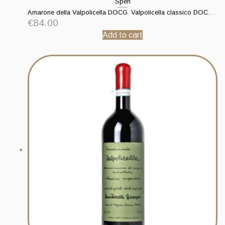
Speri
Amarone della Valpolicella DOCG
,
Valpolicella classico DOC
,
Valp
€
84.00
Add to cart