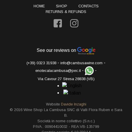
HOME
SHOP
CONTACTS
RETURNS & REFUNDS
See our reviews on
-
-
(+39) 0323 31938
info@cambusawine.com
-
-
enotecalacambusa@pec.it
Via Cavour 27 Stresa 28838 (VB)
Website
Davide Inzaghi
© 2016 Wine Shop La Cambusa SNC di Valli Flora Ruben e Sara
B.
Società in nome collettivo (S.n.c.)
P.IVA.: 00904410032 - REA:VB-135799