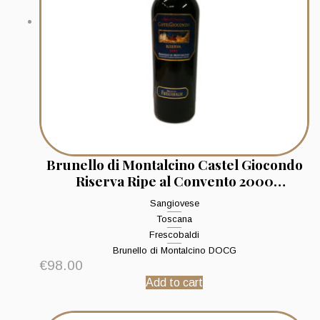
Brunello di Montalcino Castel Giocondo
Riserva Ripe al Convento 2000
Frescobaldi
Sangiovese
Toscana
Frescobaldi
Brunello di Montalcino DOCG
€
98.00
Add to cart