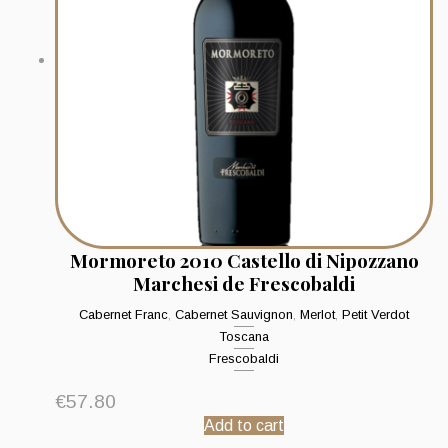
Mormoreto 2010 Castello di Nipozzano
Marchesi de Frescobaldi
Cabernet Franc
,
Cabernet Sauvignon
,
Merlot
,
Petit Verdot
Toscana
Frescobaldi
€
57.80
Add to cart