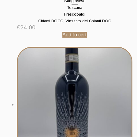
Sangiovese
Toscana
Frescobaldi
Chianti DOCG
,
Vinsanto del Chianti DOC
€
24.00
Add to cart