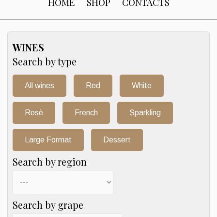
HOME
SHOP
CONTACTS
WINES
Search by type
All wines
Red
White
Rosè
French
Sparkling
Large Format
Dessert
Search by region
Search by grape